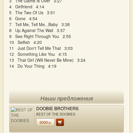
3 The Game Is Over 3:27
4 Girlfriend 4:14
5 The Two Of Us 3:51
6 Gone 4:54
7 Tell Me, Tell Me...Baby 3:38
8 Up Against The Wall 3:37
9 See Right Through You 2:55
10 Selfish 4:20
11 Just Don't Tell Me That 3:03
12 Something Like You 4:15
13 That Girl (Will Never Be Mine) 3:24
14 Do Your Thing 4:19
Наши предложения
DOOBIE BROTHERS
BEST OF THE DOOBIES
2000
р.