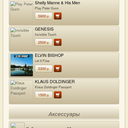
Shelly Manne & His Men
Play Peter Gunn
5900
р.
GENESIS
Invisible Touch
2500
р.
ELVIN BISHOP
Let It Flow
3300
р.
KLAUS DOLDINGER
Klaus Doldinger Passport
1500
р.
Аксессуары