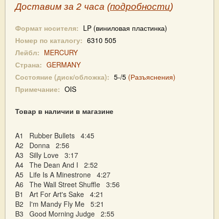
Доставим за 2 часа (
подробности
)
Формат носителя:
LP (виниловая пластинка)
Номер по каталогу:
6310 505
Лейбл:
MERCURY
Страна:
GERMANY
Состояние (диск/обложка):
5-/5
(Разъяснения)
Примечание:
OIS
Товар в наличии в магазине
A1 Rubber Bullets 4:45
A2 Donna 2:56
A3 Silly Love 3:17
A4 The Dean And I 2:52
A5 Life Is A Minestrone 4:27
A6 The Wall Street Shuffle 3:56
B1 Art For Art's Sake 4:21
B2 I'm Mandy Fly Me 5:21
B3 Good Morning Judge 2:55