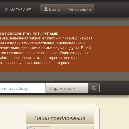
Войти
Регистрация
О МАГАЗИНЕ
AN PARSONS PROJECT - PYRAMID
зыка, навеянная тайной египетских пирамид, каждая
тка мелодий звучит чувственно, эмоционально и
разительно, проникая в самые глубины души. В ней
ится неизведанное и непознанное. Один из лучших
ьбомов неоклассики, для которого характерно
ягченное звучание прогрессивного рока.
страординарное исполнение сочетается с невыразимой
асотой композиций и безупречно звучащим вокалом.
Параметры
Наши предложения