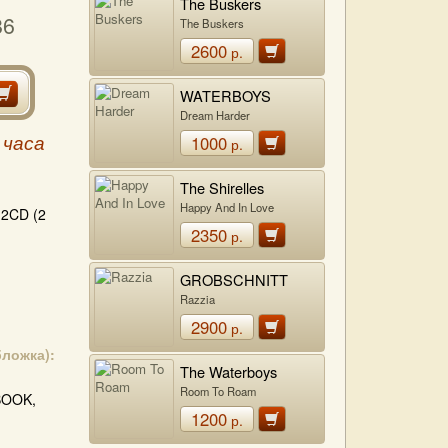
The Buskers
86
The Buskers
2600
р.
WATERBOYS
Dream Harder
1000
 часа
р.
The Shirelles
Happy And In Love
2CD (2
2350
р.
GROBSCHNITT
Razzia
2900
р.
бложка):
The Waterboys
Room To Roam
BOOK,
1200
р.