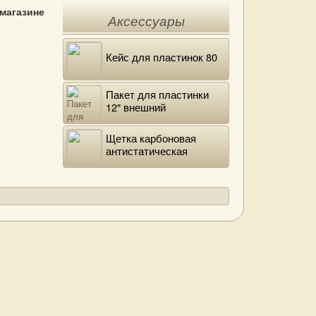
 магазине
Аксессуары
Кейс для пластинок 80
Пакет для пластинки
12" внешний
полиэтиленовый
Щетка карбоновая
антистатическая