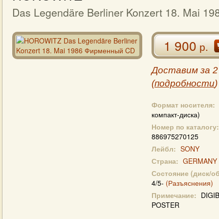
Das Legendäre Berliner Konzert 18. Mai 19
1 900
р.
Доставим за 2
(
подробности
)
Формат носителя:
компакт-диска)
Номер по каталогу:
886975270125
Лейбл:
SONY
Страна:
GERMANY
Состояние (диск/о
4/5-
(Разъяснения)
Примечание:
DIGI
POSTER