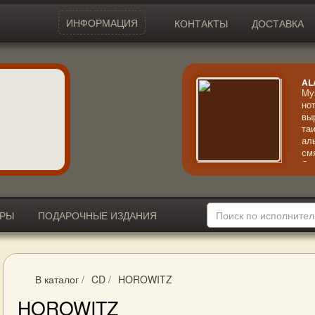
ИНФОРМАЦИЯ
КОНТАКТЫ
ДОСТАВКА
AL
Му
но
вы
та
ал
см
Эк
кр
ИРЫ
ПОДАРОЧНЫЕ ИЗДАНИЯ
В каталог
/
CD
/
HOROWITZ
HOROWITZ