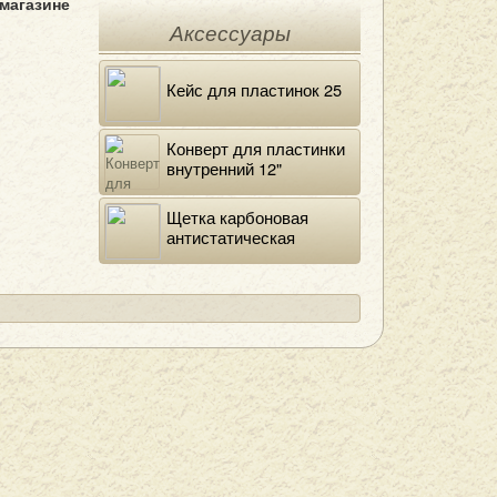
 магазине
Аксессуары
Кейс для пластинок 25
Конверт для пластинки
внутренний 12"
DELUXE
Щетка карбоновая
антистатическая