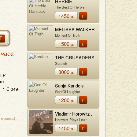
HERBIE
HANCOCK
The Best Of Herbie
Hancock
1450
р.
MELISSA WALKER
Moment Of Truth
1500
р.
 часа
THE CRUSADERS
Scratch
3000
р.
LP
а)
Sonja Kandels
1 C 049-
God Of Laughter
1200
р.
Vladimir Horowitz ,
бложка):
Franz Liszt
Horowitz Plays Liszt
1450
р.