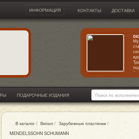
ИНФОРМАЦИЯ
КОНТАКТЫ
ДОСТАВКА
DI
Му
ст
си
вд
Тр
по
За
ри
вы
пр
со
ИРЫ
ПОДАРОЧНЫЕ ИЗДАНИЯ
В каталог
/
Винил
/
Зарубежные пластинки
/
MENDELSSOHN SCHUMANN