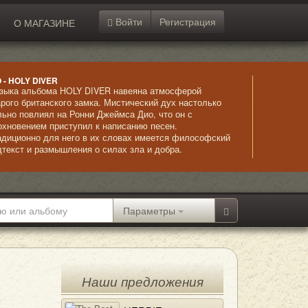
Войти
Регистрация
О МАГАЗИНЕ
O - HOLY DIVER
зыка альбома HOLY DIVER навеяна атмосферой
арого британского замка. Мистический дух настолько
льно повлиял на Ронни Джеймса Дио, что он с
охновением приступил к написанию песен.
адиционно для него в их словах имеется философский
дтекст и размышления о силах зла и добра.
гадочные вступления резко обрываются жестким
тмом гитары и четким и мощным вокалом Дио. Альбом
шел необыкновенно мощным и успешным,
одемонстрировав слушателем замечательное
четание мелодичности и жесткого металла.
Параметры
Наши предложения