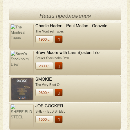
Наши предложения
Charlie Haden - Paul Motian - Gonzalo
Rubalcaba
The Montréal Tapes
1900
р.
Brew Moore with Lars Sjosten Trio
Brew's Stockholm Dew
2800
р.
SMOKIE
The Very Best Of
2600
р.
JOE COCKER
SHEFFIELD STEEL
1500
р.