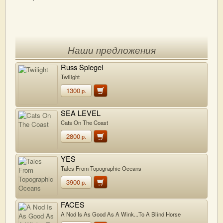
Наши предложения
Russ Spiegel
Twilight
1300
р.
SEA LEVEL
Cats On The Coast
2800
р.
YES
Tales From Topographic Oceans
3900
р.
FACES
A Nod Is As Good As A Wink...To A Blind Horse