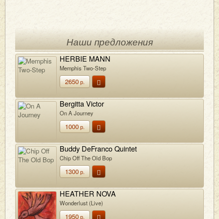
Наши предложения
HERBIE MANN
Memphis Two-Step
2650
р.
Bergitta Victor
On A Journey
1000
р.
Buddy DeFranco Quintet
Chip Off The Old Bop
1300
р.
HEATHER NOVA
Wonderlust (Live)
1950
р.