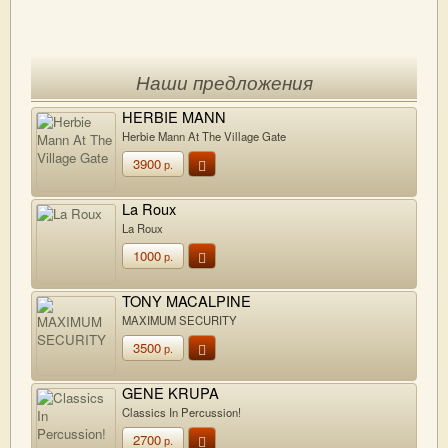
Наши предложения
HERBIE MANN
Herbie Mann At The Village Gate
3900
р.
La Roux
La Roux
1000
р.
TONY MACALPINE
MAXIMUM SECURITY
3500
р.
GENE KRUPA
Classics In Percussion!
2700
р.