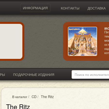
ИНФОРМАЦИЯ
КОНТАКТЫ
ДОСТАВКА
IR
Пя
те
мо
ос
на
ко
ог
пл
ИРЫ
ПОДАРОЧНЫЕ ИЗДАНИЯ
В каталог
/
CD
/
The Ritz
The Ritz