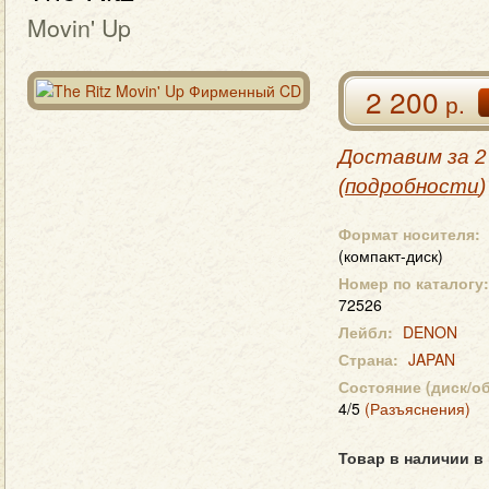
Movin' Up
2 200
р.
Доставим за 2
(
подробности
)
Формат носителя:
(компакт-диск)
Номер по каталогу:
72526
Лейбл:
DENON
Страна:
JAPAN
Состояние (диск/о
4/5
(Разъяснения)
Товар в наличии в