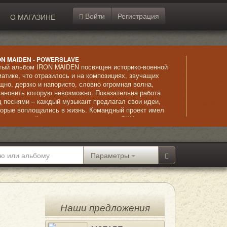
Войти
Регистрация
О МАГАЗИНЕ
ON MAIDEN - POWERSLAVE
тый альбом IRON MAIDEN посвящен историко-военной
матике, что отразилось и на композициях, звучащих
щно, дерзко и напористо, словно огромная волна,
тановить которую невозможно. Показательна работа
д песнями – каждый музыкант предлагал свои идеи,
торые воплощались в жизнь. Командный проект имел
лушительный успех, альбом получил в США статус
атинового, а в Британии – золотого.
Параметры
Наши предложения