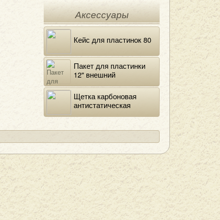
Аксессуары
Кейс для пластинок 80
Пакет для пластинки
12" внешний
полиэтиленовый
Щетка карбоновая
антистатическая