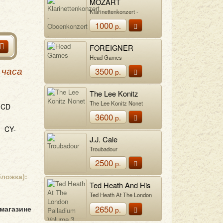
MOZART
Klarinettenkonzert -
Oboenkonzert -
1000
р.
Fagottkonzert
FOREIGNER
Head Games
3500
 часа
р.
The Lee Konitz
Nonet
The Lee Konitz Nonet
CD
3600
р.
CY-
J.J. Cale
Troubadour
2500
р.
бложка):
Ted Heath And His
Music
Ted Heath At The London
Palladium Volume 3
2650
 магазине
р.