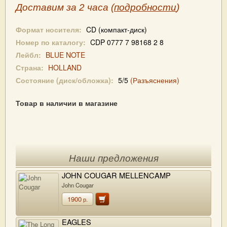
Доставим за 2 часа (
подробности
)
Формат носителя:
CD (компакт-диск)
Номер по каталогу:
CDP 0777 7 98168 2 8
Лейбл:
BLUE NOTE
Страна:
HOLLAND
Состояние (диск/обложка):
5/5
(Разъяснения)
Товар в наличии в магазине
Наши предложения
JOHN COUGAR MELLENCAMP
John Cougar
1900
р.
EAGLES