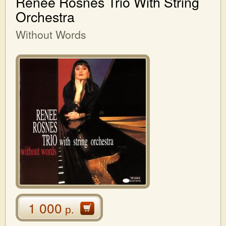
Renee Rosnes Trio With String
Orchestra
Without Words
1 000
р.