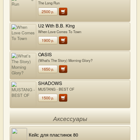
The Long Run
2500
р.
U2 With B.B. King
When Love Comes To Town
1900
р.
OASIS
(What's The Story) Morning Glory?
1650
р.
SHADOWS
MUSTANG - BEST OF
1500
р.
Аксессуары
Кейс для пластинок 80