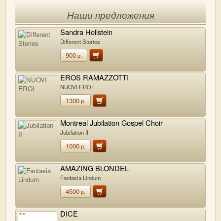
Наши предложения
Sandra Hollstein
Different Stories
900
р.
EROS RAMAZZOTTI
NUOVI EROI
1300
р.
Montreal Jubilation Gospel Choir
Jubilation II
1000
р.
AMAZING BLONDEL
Fantasia Lindum
4500
р.
DICE