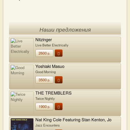
Наши предложения
Nitzinger
Live Better Electrically
2600
р.
Yoshiaki Masuo
Good Morning
3500
р.
THE TREMBLERS
Twice Nightly
1900
р.
Nat King Cole Featuring Stan Kenton, Jo
Stafford, Woody Herman, Johnny Mercer
Jazz Encounters