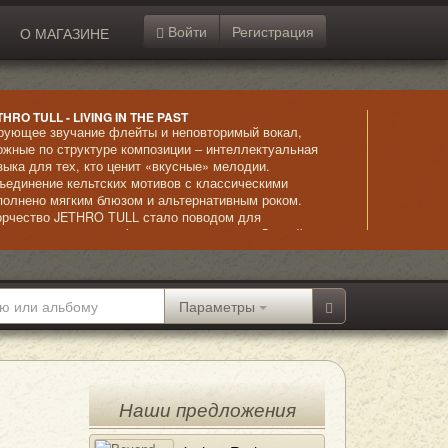
Войти
Регистрация
О МАГАЗИНЕ
THRO TULL - LIVING IN THE PAST
рующее звучание флейты и неповторимый вокал,
ожные по структуре композиции – интеллектуальная
зыка для тех, кто ценит «вкусные» мелодии.
ъединение кельтских мотивов с классическими
полнено мягким блюзом и альтернативным роком.
орчество JETHRO TULL стало поводом для
схищения не только фанатов, но и коллег. Достойное
полнение прогрессивного рока, «декорированного»
ементами классики – звучное, красивое, эффектное.
Параметры
Наши предложения