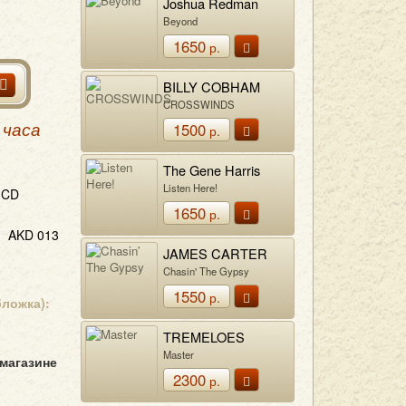
Joshua Redman
Beyond
1650
р.
BILLY COBHAM
CROSSWINDS
1500
 часа
р.
The Gene Harris
Quartet
Listen Here!
CD
1650
р.
AKD 013
JAMES CARTER
Chasin' The Gypsy
1550
р.
бложка):
TREMELOES
Master
 магазине
2300
р.