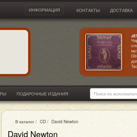
ИНФОРМАЦИЯ
КОНТАКТЫ
ДОСТАВКА
JE
Ча
сл
му
Об
до
Тв
во
ис
эл
ИРЫ
ПОДАРОЧНЫЕ ИЗДАНИЯ
В каталог
/
CD
/
David Newton
David Newton