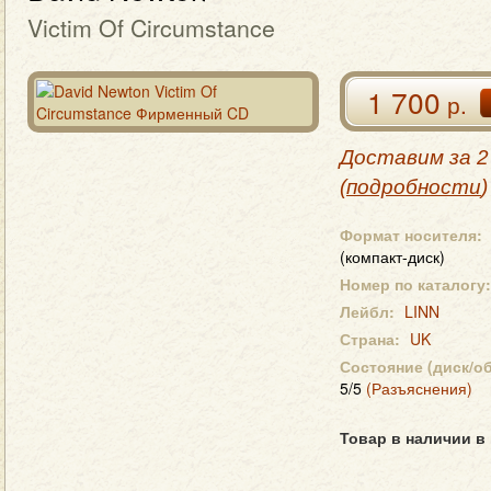
Victim Of Circumstance
1 700
р.
Доставим за 2
(
подробности
)
Формат носителя:
(компакт-диск)
Номер по каталогу:
Лейбл:
LINN
Страна:
UK
Состояние (диск/о
5/5
(Разъяснения)
Товар в наличии в