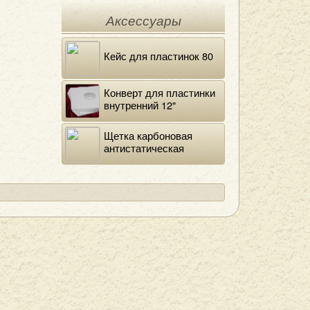
Аксессуары
Кейс для пластинок 80
Конверт для пластинки
внутренний 12"
DELUXE
Щетка карбоновая
антистатическая