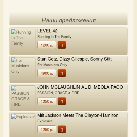
Наши предложения
LEVEL 42
Running In The Family
1200
р.
Stan Getz, Dizzy Gillespie, Sonny Stitt
For Musicians Only
4900
р.
JOHN MCLAUGHLIN AL DI MEOLA PACO
DE LUCIA
PASSION, GRACE & FIRE
1350
р.
Milt Jackson Meets The Clayton-Hamilton
Jazz Orchestra
Explosive!
1250
р.