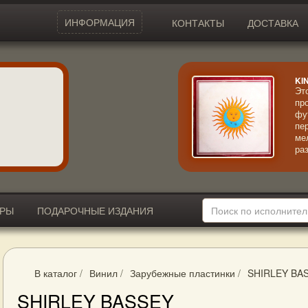
ИНФОРМАЦИЯ
КОНТАКТЫ
ДОСТАВКА
KI
Эт
пр
фу
пе
ме
ра
га
ко
зр
др
ро
ИРЫ
ПОДАРОЧНЫЕ ИЗДАНИЯ
на
не
В каталог
/
Винил
/
Зарубежные пластинки
/
SHIRLEY BA
SHIRLEY BASSEY