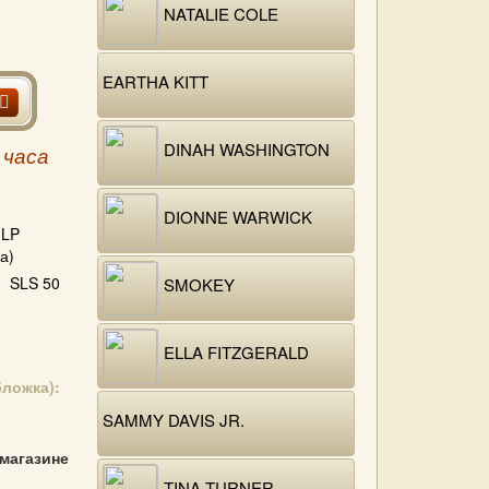
NATALIE COLE
EARTHA KITT
DINAH WASHINGTON
 часа
DIONNE WARWICK
LP
а)
SLS 50
SMOKEY
ELLA FITZGERALD
бложка):
SAMMY DAVIS JR.
 магазине
TINA TURNER