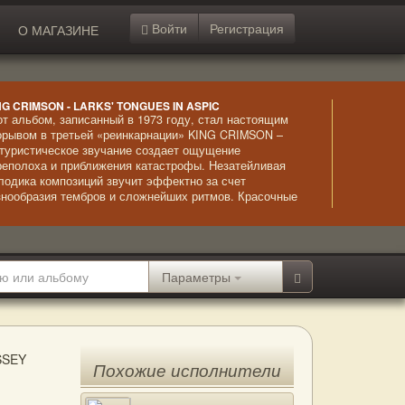
Войти
Регистрация
О МАГАЗИНЕ
NG CRIMSON - LARKS' TONGUES IN ASPIC
от альбом, записанный в 1973 году, стал настоящим
орывом в третьей «реинкарнации» KING CRIMSON –
туристическое звучание создает ощущение
реполоха и приближения катастрофы. Незатейливая
лодика композиций звучит эффектно за счет
знообразия тембров и сложнейших ритмов. Красочные
рмонии и впечатляющее звучание струнных в
мбинации с ударными создают в сознании яркие и
елищные образы, стремительно сменяющие друг
уга. Альбом стал революционным в прогрессивном
ке, неким мощным метеоритом, ворвавшимся и
Параметры
рушившим всеобщий покой. Впечатление дополняется
обычайно лиричным вокалом.
SSEY
Похожие исполнители