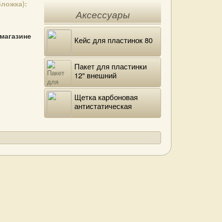
бложка):
Аксессуары
 магазине
Кейс для пластинок 80
Пакет для пластинки
12" внешний
полиэтиленовый
Щетка карбоновая
антистатическая