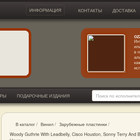
ИНФОРМАЦИЯ
КОНТАКТЫ
ДОСТАВКА
OZ
Ин
ил
в 
ал
ка
ис
ве
пр
ИРЫ
ПОДАРОЧНЫЕ ИЗДАНИЯ
В каталог
/
Винил
/
Зарубежные пластинки
/
Woody Guthrie With Leadbelly, Cisco Houston, Sonny Terry And 