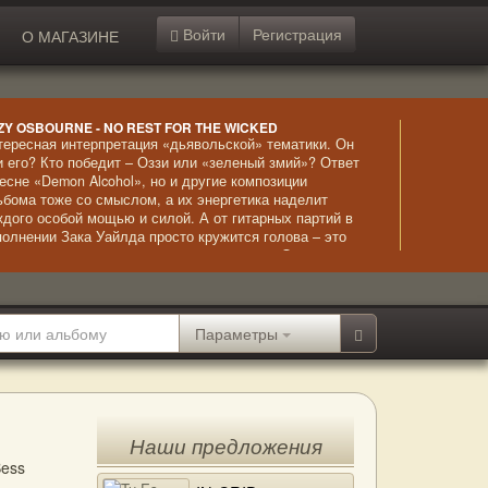
Войти
Регистрация
О МАГАЗИНЕ
ZY OSBOURNE - NO REST FOR THE WICKED
тересная интерпретация «дьявольской» тематики. Он
и его? Кто победит – Оззи или «зеленый змий»? Ответ
песне «Demon Alcohol», но и другие композиции
ьбома тоже со смыслом, а их энергетика наделит
ждого особой мощью и силой. А от гитарных партий в
полнении Зака Уайлда просто кружится голова – это
ршина мастерства, в сочетании с вокалом Оззи
оизводящая потрясающий звуковой эффект.
Параметры
Наши предложения
Bess