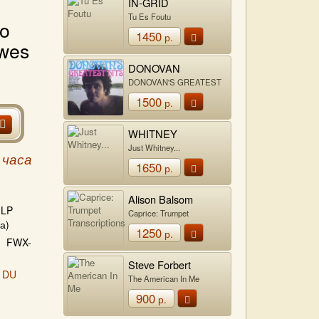
IN-GRID
Tu Es Foutu
co
1450
р.
awes
DONOVAN
DONOVAN'S GREATEST
HITS
1500
р.
WHITNEY
HOUSTON
Just Whitney...
 часа
1650
р.
Alison Balsom
LP
Caprice: Trumpet
Transcriptions
а)
1250
р.
FWX-
Steve Forbert
 DU
The American In Me
900
р.