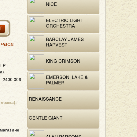
NICE
ELECTRIC LIGHT
ORCHESTRA
BARCLAY JAMES
 часа
HARVEST
KING CRIMSON
LP
а)
EMERSON, LAKE &
2400 006
PALMER
RENAISSANCE
бложка):
GENTLE GIANT
 магазине
ALAN PARSONS