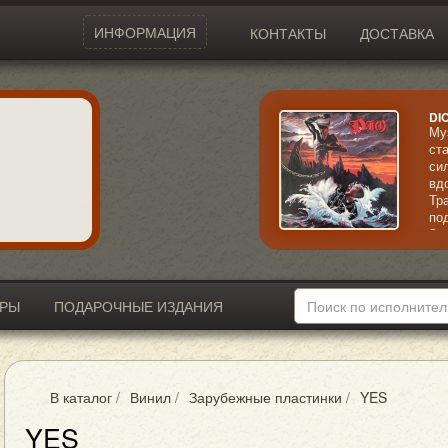
ИНФОРМАЦИЯ
КОНТАКТЫ
ДОСТАВКА
DI
Му
ст
си
вд
Тр
по
За
ри
вы
пр
со
ИРЫ
ПОДАРОЧНЫЕ ИЗДАНИЯ
В каталог
/
Винил
/
Зарубежные пластинки
/
YES
YES