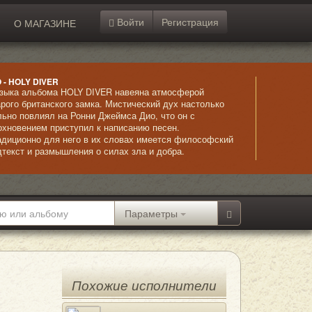
Войти
Регистрация
О МАГАЗИНЕ
O - HOLY DIVER
зыка альбома HOLY DIVER навеяна атмосферой
арого британского замка. Мистический дух настолько
льно повлиял на Ронни Джеймса Дио, что он с
охновением приступил к написанию песен.
адиционно для него в их словах имеется философский
дтекст и размышления о силах зла и добра.
гадочные вступления резко обрываются жестким
тмом гитары и четким и мощным вокалом Дио. Альбом
шел необыкновенно мощным и успешным,
одемонстрировав слушателем замечательное
четание мелодичности и жесткого металла.
Параметры
Похожие исполнители