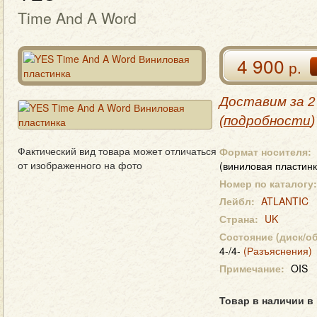
Time And A Word
4 900
р.
Доставим за 2
(
подробности
)
Фактический вид товара может отличаться
Формат носителя:
от изображенного на фото
(виниловая пластинк
Номер по каталогу:
Лейбл:
ATLANTIC
Страна:
UK
Состояние (диск/о
4-/4-
(Разъяснения)
Примечание:
OIS
Товар в наличии в