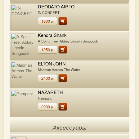
DEODATO AIRTO
IN CONCERT
1800
р.
Kendra Shank
A Spirit Free: Abbey Lincoln Songbook
1250
р.
ELTON JOHN
Madman Across The Water
2400
р.
NAZARETH
Rampant
2200
р.
Аксессуары