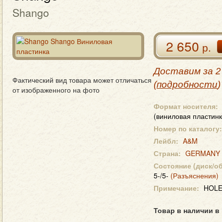
Shango
2 650
р.
Доставим за 2
Фактический вид товара может отличаться
(
подробности
)
от изображенного на фото
Формат носителя:
(виниловая пластинк
Номер по каталогу:
Лейбл:
A&M
Страна:
GERMANY
Состояние (диск/о
5-/5-
(Разъяснения)
Примечание:
HOL
Товар в наличии в