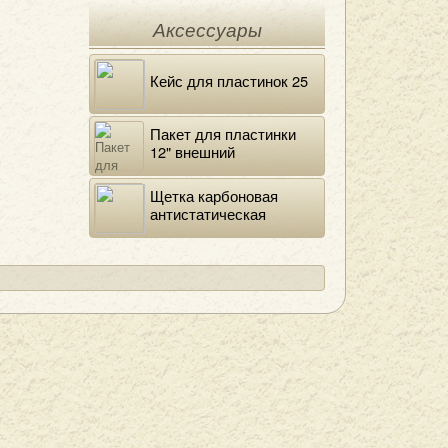
Аксессуары
Кейс для пластинок 25
Пакет для пластинки
12" внешний
полиэтиленовый
Щетка карбоновая
антистатическая