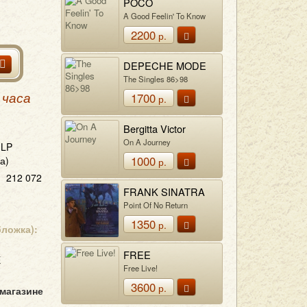
POCO
A Good Feelin' To Know
2200
р.
DEPECHE MODE
The Singles 86>98
1700
 часа
р.
Bergitta Victor
On A Journey
LP
1000
а)
р.
212 072
FRANK SINATRA
Point Of No Return
1350
р.
бложка):
FREE
E
Free Live!
3600
р.
 магазине