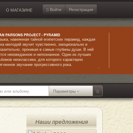
Войти
Регистрация
О МАГАЗИНЕ
AN PARSONS PROJECT - PYRAMID
зыка, навеянная тайной египетских пирамид, каждая
тка мелодий звучит чувственно, эмоционально и
разительно, проникая в самые глубины души. В ней
ится неизведанное и непознанное. Один из лучших
ьбомов неоклассики, для которого характерно
ягченное звучание прогрессивного рока.
страординарное исполнение сочетается с невыразимой
асотой композиций и безупречно звучащим вокалом.
Параметры
Наши предложения