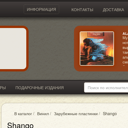
ИНФОРМАЦИЯ
КОНТАКТЫ
ДОСТАВКА
AL
Му
но
вы
та
ал
см
Эк
кр
ИРЫ
ПОДАРОЧНЫЕ ИЗДАНИЯ
В каталог
/
Винил
/
Зарубежные пластинки
/
Shango
Shango