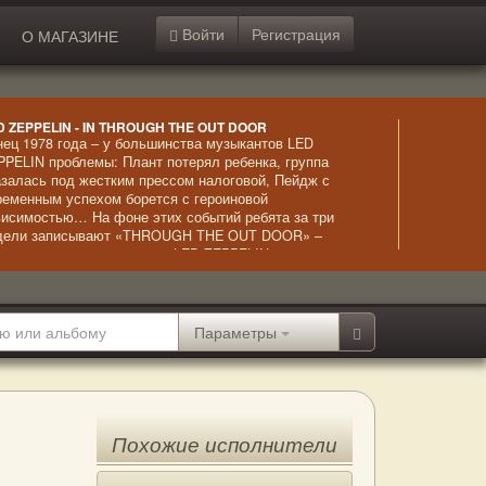
Войти
Регистрация
О МАГАЗИНЕ
D ZEPPELIN - IN THROUGH THE OUT DOOR
нец 1978 года – у большинства музыкантов LED
PPELIN проблемы: Плант потерял ребенка, группа
азалась под жестким прессом налоговой, Пейдж с
ременным успехом борется с героиновой
висимостью… На фоне этих событий ребята за три
дели записывают «THROUGH THE OUT DOOR» –
ьбом, благодаря которому LED ZEPPELIN ставит
бственный рекорд , выйдя на первые места в Billboard
ньше, чем за неделю. Это была последняя студийная
пись с Джоном Бонэмом, погибшим в 1980 году.
Параметры
Похожие исполнители