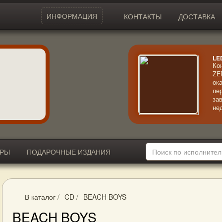
ИНФОРМАЦИЯ
КОНТАКТЫ
ДОСТАВКА
LE
Ко
ZE
ок
пе
за
не
ал
со
ме
за
ИРЫ
ПОДАРОЧНЫЕ ИЗДАНИЯ
В каталог
/
CD
/
BEACH BOYS
BEACH BOYS