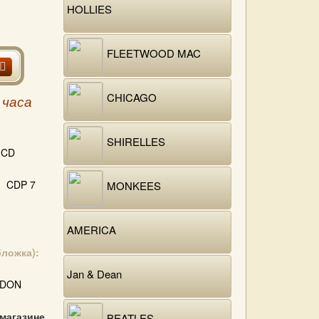
HOLLIES
FLEETWOOD MAC
CHICAGO
 часа
SHIRELLES
CD
CDP 7
MONKEES
AMERICA
бложка):
Jan & Dean
DON
 магазине
BEATLES