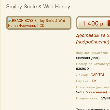
Smiley Smile & Wild Honey
1 400
р.
Доставим за 2
(
подробности
)
Формат носителя:
(компакт-диск)
Номер по каталогу:
93696 2
Лейбл:
CAPITOL
Страна:
UK
Состояние (диск/о
5-/5
(Разъяснения)
Примечание:
SWIN
Товар в наличии в