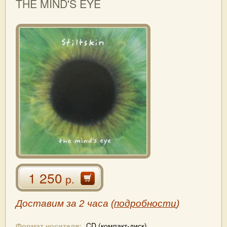
THE MIND'S EYE
1 250
р.
Доставим за 2 часа (
подробности
)
Формат носителя:
CD (компакт-диск)