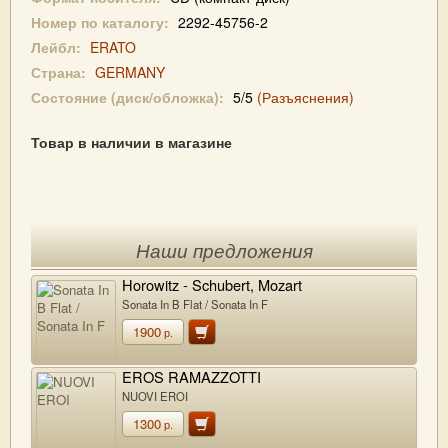
Номер по каталогу:
2292-45756-2
Лейбл:
ERATO
Страна:
GERMANY
Состояние (диск/обложка):
5/5
(Разъяснения)
Товар в наличии в магазине
Наши предложения
Horowitz - Schubert, Mozart
Sonata In B Flat / Sonata In F
1900
р.
EROS RAMAZZOTTI
NUOVI EROI
1300
р.