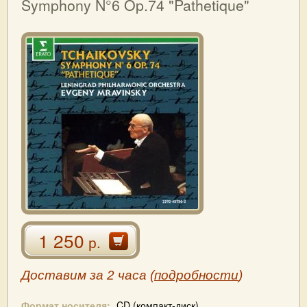
Symphony N°6 Op.74 "Pathetique"
1 250
р.
Доставим за 2 часа (
подробности
)
Формат носителя:
CD (компакт-диск)