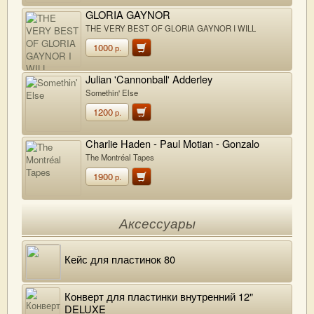
GLORIA GAYNOR
THE VERY BEST OF GLORIA GAYNOR I WILL
SURVIVE
1000
р.
Julian 'Cannonball' Adderley
Somethin' Else
1200
р.
Charlie Haden - Paul Motian - Gonzalo
Rubalcaba
The Montréal Tapes
1900
р.
Аксессуары
Кейс для пластинок 80
Конверт для пластинки внутренний 12"
DELUXE