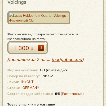
Voicings
Фактический вид товара может отличаться от
изображенного на фото
1 300
р.
Доставим за 2 часа (
подробности
)
Формат носителя:
CD (компакт-диск)
Номер по каталогу:
7011-2
Лейбл:
IN+OUT
Страна:
GERMANY
Состояние (диск/обложка):
5/5
(Разъяснения)
Товар в наличии в магазине