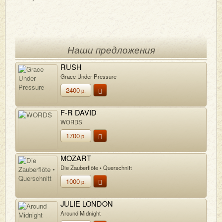
Наши предложения
RUSH
Grace Under Pressure
2400
р.
F-R DAVID
WORDS
1700
р.
MOZART
Die Zauberflöte • Querschnitt
1000
р.
JULIE LONDON
Around Midnight