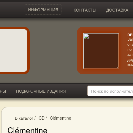
ИНФОРМАЦИЯ
КОНТАКТЫ
ДОСТАВКА
DE
За
сч
по
за
др
ко
ле
ст
ИРЫ
ПОДАРОЧНЫЕ ИЗДАНИЯ
В каталог
/
CD
/
Clémentine
Clémentine