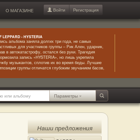
Войти
Регистрация
О МАГАЗИНЕ
F LEPPARD - HYSTERIA
пись альбома заняла долгих три года, не самых
астливых для участников группы – Рик Ален, ударник,
пав в автокатастрофу, остался без руки. Трагедия
тормозила запись «HYSTERIA», но лишь укрепила
ужбу музыкантов, сплотив их во время беды. Лучшие
мпозиции группы отличатся глубоким звучанием басов,
гко запоминающимися мотивами и более близки к
илю поп, чем предыдущие записи.
Параметры
Наши предложения