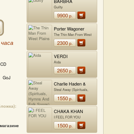
BARBRA
STREISAND
Guilty
9900
р.
Porter Wagoner
The Thin Man From West
Plains
2300
 часа
р.
VERDI
Aida
CD
2650
р.
GoJ
Charlie Haden &
Hank Jones
Steal Away (Spirituals,
Hymns And Folk Songs)
1550
р.
бложка):
CHAKA KHAN
I FEEL FOR YOU
1500
 магазине
р.