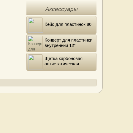
Аксессуары
Кейс для пластинок 80
Конверт для пластинки
внутренний 12"
DELUXE
Щетка карбоновая
антистатическая