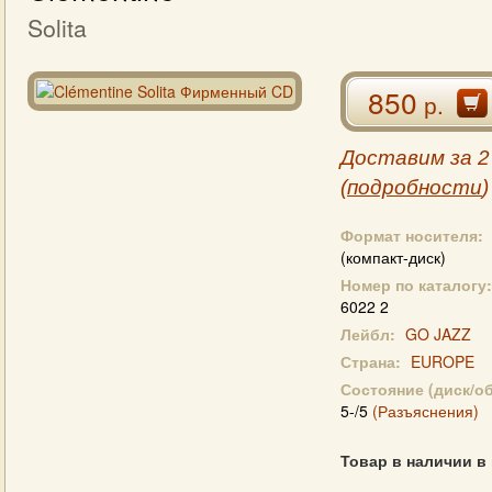
Solita
850
р.
Доставим за 2
(
подробности
)
Формат носителя:
(компакт-диск)
Номер по каталогу:
6022 2
Лейбл:
GO JAZZ
Страна:
EUROPE
Состояние (диск/о
5-/5
(Разъяснения)
Товар в наличии в