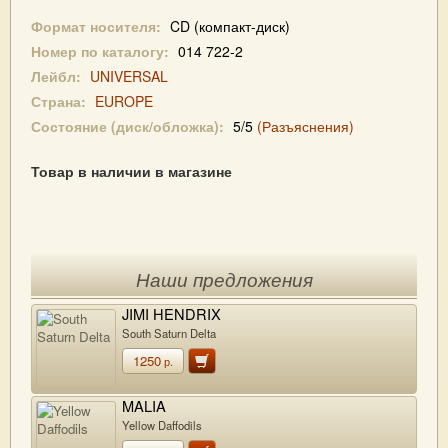
Формат носителя:
CD (компакт-диск)
Номер по каталогу:
014 722-2
Лейбл:
UNIVERSAL
Страна:
EUROPE
Состояние (диск/обложка):
5/5
(Разъяснения)
Товар в наличии в магазине
Наши предложения
JIMI HENDRIX
South Saturn Delta
1250
р.
MALIA
Yellow Daffodils