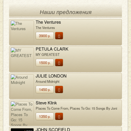
Наши предложения
The Ventures
The Ventures
3900
р.
PETULA CLARK
MY GREATEST
1500
р.
JULIE LONDON
Around Midnight
1450
р.
Steve Klink
Places To Come From, Places To Go: 15 Songs By Joni
Mitchell
1350
р.
JOHN SCOFIELD