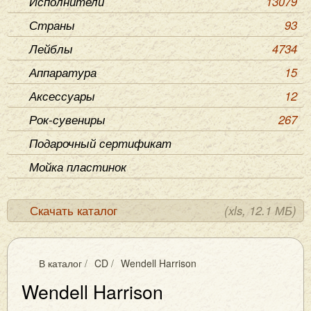
Исполнители
13079
Страны
93
Лейблы
4734
Аппаратура
15
Аксессуары
12
Рок-сувениры
267
Подарочный сертификат
Мойка пластинок
Скачать каталог
(xls, 12.1 МБ)
В каталог
/
CD
/
Wendell Harrison
Wendell Harrison