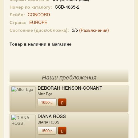
Номер по каталогу:
CCD-4865-2
Лейбл:
CONCORD
Страна:
EUROPE
Состояние (диск/обложка):
5/5
(Разъяснения)
Товар в наличии в магазине
Наши предложения
DEBORAH HENSON-CONANT
Alter Ego
1650
р.
DIANA ROSS
DIANA ROSS
1500
р.