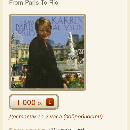
From Paris To Rio
1 000
р.
Доставим за 2 часа (
подробности
)
Формат носителя:
CD (компакт-диск)