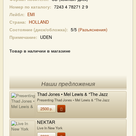
Номер по каталогу:
7243 4 78271 2 9
Лейбл:
EMI
Страна:
HOLLAND
Состояние (диск/обложка):
5/5
(Разъяснения)
Примечание:
UDEN
Товар в наличии в магазине
Наши предложения
Thad Jones • Mel Lewis & "The Jazz
Orchestra"
Presenting Thad Jones • Mel Lewis & "The Jazz
Orchestra"
2500
р.
NEKTAR
Live In New York