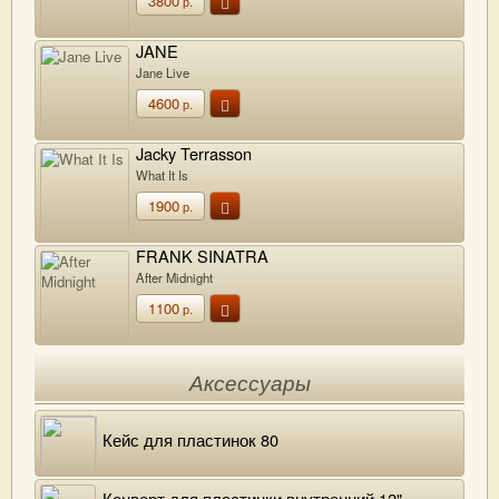
3800
р.
JANE
Jane Live
4600
р.
Jacky Terrasson
What It Is
1900
р.
FRANK SINATRA
After Midnight
1100
р.
Аксессуары
Кейс для пластинок 80
Конверт для пластинки внутренний 12"