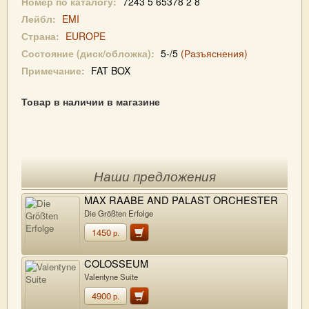
Номер по каталогу:
7243 5 65378 2 8
Лейбл:
EMI
Страна:
EUROPE
Состояние (диск/обложка):
5-/5
(Разъяснения)
Примечание:
FAT BOX
Товар в наличии в магазине
Наши предложения
MAX RAABE AND PALAST ORCHESTER
Die Größten Erfolge
1450
р.
COLOSSEUM
Valentyne Suite
4900
р.