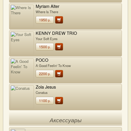
Myriam Alter
Where Is There
1950
р.
KENNY DREW TRIO
Your Soft Eyes
1500
р.
POCO
A Good Feelin' To Know
2200
р.
Zola Jesus
Conatus
1100
р.
Аксессуары