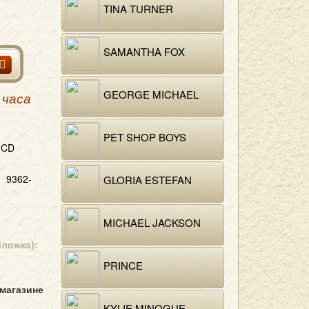
TINA TURNER
SAMANTHA FOX
GEORGE MICHAEL
 часа
PET SHOP BOYS
CD
9362-
GLORIA ESTEFAN
MICHAEL JACKSON
бложка):
PRINCE
 магазине
KYLIE MINOGUE