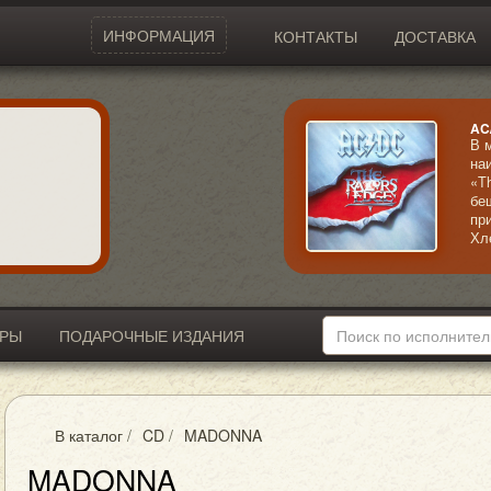
ИНФОРМАЦИЯ
КОНТАКТЫ
ДОСТАВКА
AC
В 
на
«T
бе
пр
Хл
ме
му
ИРЫ
ПОДАРОЧНЫЕ ИЗДАНИЯ
В каталог
/
CD
/
MADONNA
MADONNA