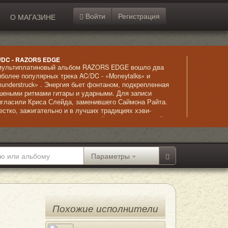
Войти
Регистрация
О МАГАЗИНЕ
/DC - RAZORS EDGE
мультиплатиновый альбом RAZORS EDGE вошло два
иболее популярных трека AC/DC - «Moneytalks» и
hunderstruck» . Энергия бьет фонтаном, подкрепленная
шеными ритмами гитары и ударными. Для записи
игласили Криса Слейда, заменившего Саймона Райта.
естко, зажигательно и в лучших традициях хэви-
талла и хард-рока – классический вариант «тяжелой»
зыки.
Параметры
Похожие исполнители