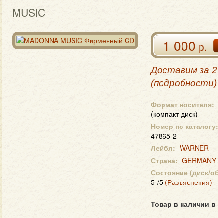
MUSIC
1 000
р.
Доставим за 2
(
подробности
)
Формат носителя:
(компакт-диск)
Номер по каталогу:
47865-2
Лейбл:
WARNER
Страна:
GERMANY
Состояние (диск/о
5-/5
(Разъяснения)
Товар в наличии в