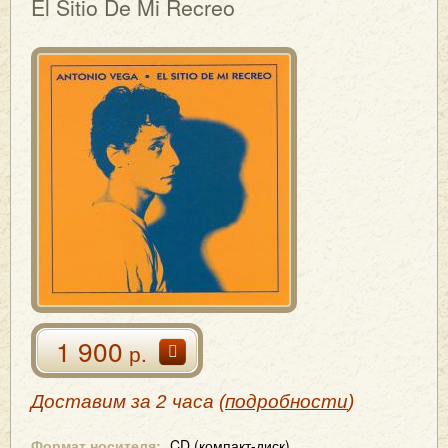
El Sitio De Mi Recreo
1 900
р.
Доставим за 2 часа (
подробности
)
Формат носителя:
CD (компакт-диск)