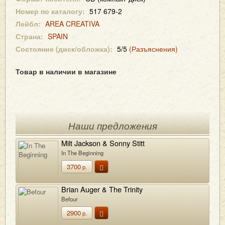
Номер по каталогу:
517 679-2
Лейбл:
AREA CREATIVA
Страна:
SPAIN
Состояние (диск/обложка):
5/5
(Разъяснения)
Товар в наличии в магазине
Наши предложения
Milt Jackson & Sonny Stitt
In The Beginning
3700
р.
Brian Auger & The Trinity
Befour
2900
р.