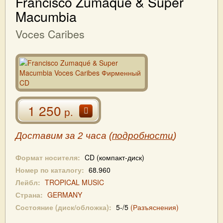
Francisco Zumaqué & Super
Macumbia
Voces Caribes
1 250
р.
Доставим за 2 часа (
подробности
)
Формат носителя:
CD (компакт-диск)
Номер по каталогу:
68.960
Лейбл:
TROPICAL MUSIC
Страна:
GERMANY
Состояние (диск/обложка):
5-/5
(Разъяснения)