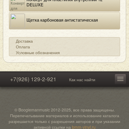
DELUXE
Щетка карбоновая антистатическая
Доставка
Оплата
Условные обозначения
+7(926) 129-2-921
Как нас найти
© Boogiemanmusic 2012-2025, все права защищены.
Перепечатывание материалов и использование каталога
разрешается только с разрешения авторов и при указании
активной ссылки на
bmm-vinyl.ru