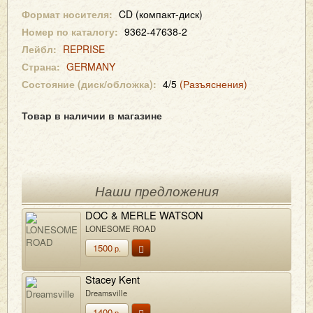
Формат носителя:
CD (компакт-диск)
Номер по каталогу:
9362-47638-2
Лейбл:
REPRISE
Страна:
GERMANY
Состояние (диск/обложка):
4/5
(Разъяснения)
Товар в наличии в магазине
Наши предложения
DOC & MERLE WATSON
LONESOME ROAD
1500
р.
Stacey Kent
Dreamsville
1400
р.