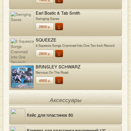
Earl Bostic & Tab Smith
Swinging Saxes
2800
р.
SQUEEZE
6 Squeeze Songs Crammed Into One Ten-Inch Record
2800
р.
BRINSLEY SCHWARZ
Nervous On The Road
4900
р.
Аксессуары
Кейс для пластинок 80
Конверт для пластинки внутренний 12"