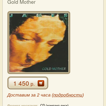
Gold Mother
1 450
р.
Доставим за 2 часа (
подробности
)
Формат носителя:
CD (компакт-диск)