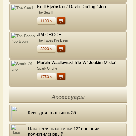
Ketil Bjørnstad / David Darling / Jon
Christensen / Terje Rypdal
The Sea II
1100
р.
JIM CROCE
The Faces I've Been
3200
р.
Marcin Wasilewski Trio W/ Joakim Milder
Spark Of Life
1750
р.
Аксессуары
Кейс для пластинок 25
Пакет для пластинки 12" внешний
полиэтиленовый