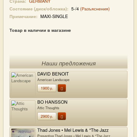
Страна:
GERMANY
Состояние (диск/обложка):
5-/4
(Разъяснения)
Примечание:
MAXI-SINGLE
Товар в наличии в магазине
Наши предложения
DAVID BENOIT
American Landscape
1900
р.
BO HANSSON
Attic Thoughts
2900
р.
Thad Jones • Mel Lewis & "The Jazz
Orchestra"
Presenting Thad Jones • Mel Lewis & "The Jazz