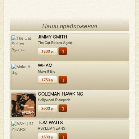
Наши предложения
JIMMY SMITH
The Cat Strikes Again...
1300
р.
WHAM!
Make It Big
1750
р.
COLEMAN HAWKINS
Hollywood Stampede
3900
р.
TOM WAITS
ASYLUM YEARS
1500
р.