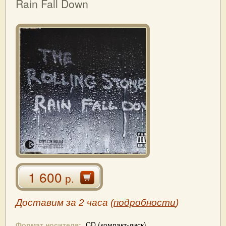
Rain Fall Down
1 600
р.
Доставим за 2 часа (
подробности
)
Формат носителя:
CD (компакт-диск)