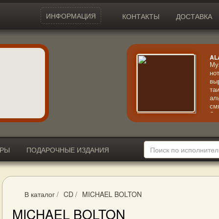
ИНФОРМАЦИЯ
КОНТАКТЫ
ДОСТАВКА
AL
Му
но
вы
та
ал
см
Эк
кр
ИРЫ
ПОДАРОЧНЫЕ ИЗДАНИЯ
В каталог
/
CD
/
MICHAEL BOLTON
MICHAEL BOLTON