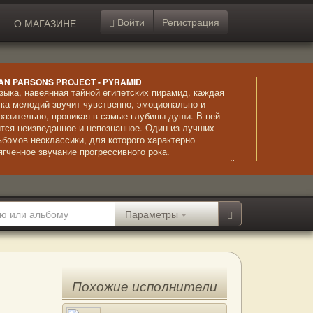
Войти
Регистрация
О МАГАЗИНЕ
AN PARSONS PROJECT - PYRAMID
зыка, навеянная тайной египетских пирамид, каждая
тка мелодий звучит чувственно, эмоционально и
разительно, проникая в самые глубины души. В ней
ится неизведанное и непознанное. Один из лучших
ьбомов неоклассики, для которого характерно
ягченное звучание прогрессивного рока.
страординарное исполнение сочетается с невыразимой
асотой композиций и безупречно звучащим вокалом.
Параметры
Похожие исполнители