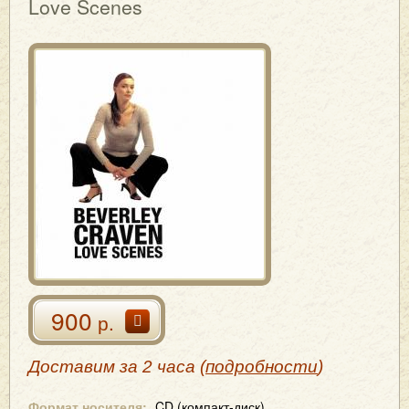
Love Scenes
900
р.
Доставим за 2 часа (
подробности
)
Формат носителя:
CD (компакт-диск)