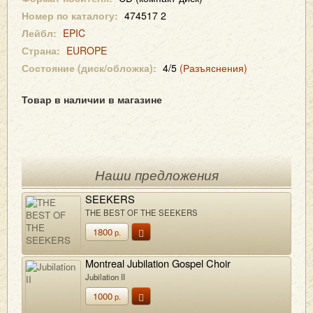
Номер по каталогу:
474517 2
Лейбл:
EPIC
Страна:
EUROPE
Состояние (диск/обложка):
4/5
(Разъяснения)
Товар в наличии в магазине
Наши предложения
SEEKERS
THE BEST OF THE SEEKERS
1800
р.
Montreal Jubilation Gospel Choir
Jubilation II
1000
р.