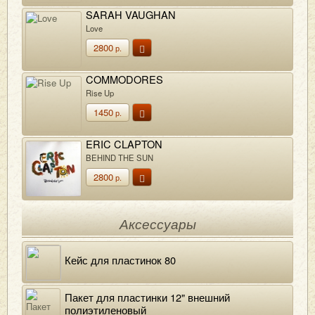
SARAH VAUGHAN
Love
2800
р.
COMMODORES
Rise Up
1450
р.
ERIC CLAPTON
BEHIND THE SUN
2800
р.
Аксессуары
Кейс для пластинок 80
Пакет для пластинки 12" внешний
полиэтиленовый