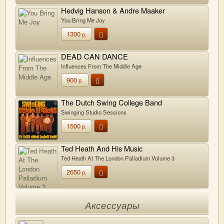
Hedvig Hanson & Andre Maaker
You Bring Me Joy
1300
р.
DEAD CAN DANCE
Influences From The Middle Age
900
р.
The Dutch Swing College Band
Swinging Studio Sessions
1500
р.
Ted Heath And His Music
Ted Heath At The London Palladium Volume 3
2650
р.
Аксессуары