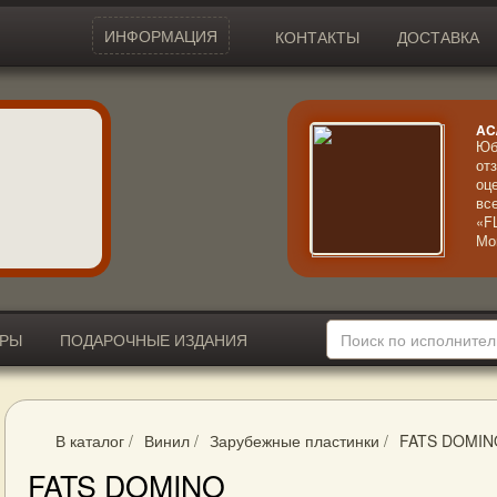
ИНФОРМАЦИЯ
КОНТАКТЫ
ДОСТАВКА
AC
Юб
от
оц
вс
«F
Мо
ко
Эф
ИРЫ
ПОДАРОЧНЫЕ ИЗДАНИЯ
В каталог
/
Винил
/
Зарубежные пластинки
/
FATS DOMIN
FATS DOMINO