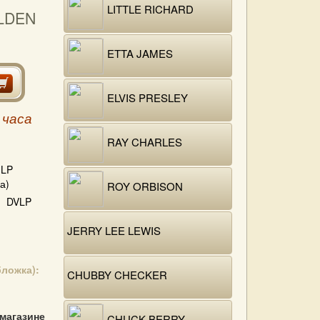
LITTLE RICHARD
OLDEN
ETTA JAMES
ELVIS PRESLEY
 часа
RAY CHARLES
LP
а)
ROY ORBISON
DVLP
JERRY LEE LEWIS
бложка):
CHUBBY CHECKER
 магазине
CHUCK BERRY