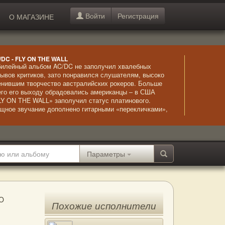
Войти
Регистрация
О МАГАЗИНЕ
/DC - FLY ON THE WALL
илейный альбом AC/DC не заполучил хвалебных
зывов критиков, зато понравился слушателям, высоко
енившим творчество австралийских рокеров. Больше
его его выходу обрадовались американцы – в США
LY ON THE WALL» заполучил статус платинового.
щное звучание дополнено гитарными «перекличками»,
торые привносят пикантность в общее звучание.
фектно и здорово!
Параметры
O
Похожие исполнители