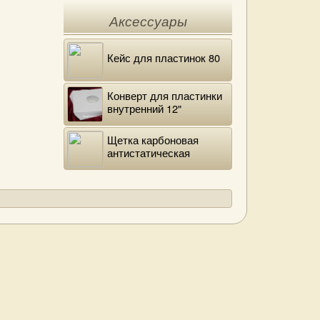
Аксессуары
Кейс для пластинок 80
Конверт для пластинки
внутренний 12"
DELUXE
Щетка карбоновая
антистатическая