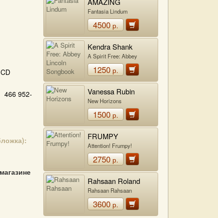
AMAZING
BLONDEL
Fantasia Lindum
4500
р.
Kendra Shank
A Spirit Free: Abbey
Lincoln Songbook
1250
р.
CD
Vanessa Rubin
466 952-
New Horizons
1500
р.
FRUMPY
бложка):
Attention! Frumpy!
2750
р.
 магазине
Rahsaan Roland
Kirk & The Vibration
Rahsaan Rahsaan
Society
3600
р.