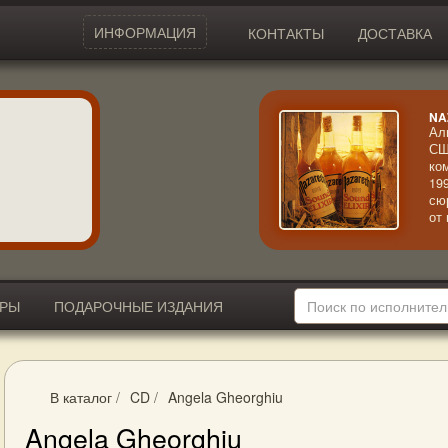
ИНФОРМАЦИЯ
КОНТАКТЫ
ДОСТАВКА
NA
Ал
СШ
ко
19
сю
от
ис
мн
Re
по
яр
ИРЫ
ПОДАРОЧНЫЕ ИЗДАНИЯ
В каталог
/
CD
/
Angela Gheorghiu
Angela Gheorghiu