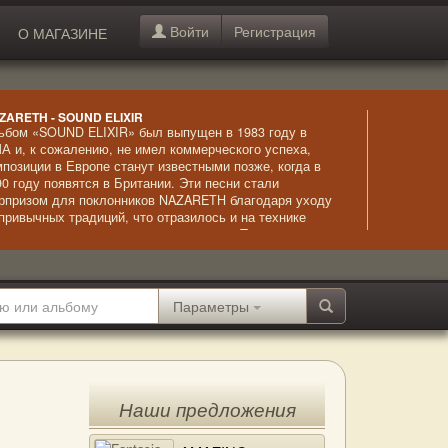
Войти
Регистрация
О МАГАЗИНЕ
ZARETH - SOUND ELIXIR
ьбом «SOUND ELIXIR» был выпущен в 1983 году в
А и, к сожалению, не имел коммерческого успеха,
мпозиции в Европе станут известными позже, когда в
90 году появятся в Британии. Эти песни стали
рпризом для поклонников NAZARETH благодаря уходу
 привычных традиций, что отразилось и на технике
полнения, и на артистических приемах. Тем не менее,
огие песни стали хитами, в том числе «Why Don’t You
ad the Book» и «Rain on the Window», они и сейчас
льзуются повышенным вниманием слушателей –
кие, оригинальные, актуальные во все времена.
Параметры
Наши предложения