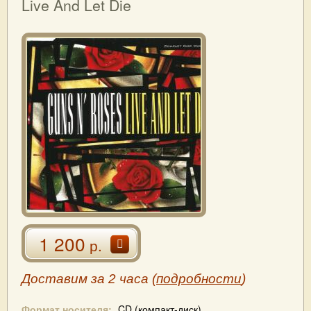
Live And Let Die
1 200
р.
Доставим за 2 часа (
подробности
)
Формат носителя:
CD (компакт-диск)