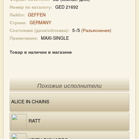
Номер по каталогу:
GED 21692
Лейбл:
GEFFEN
Страна:
GERMANY
Состояние (диск/обложка):
5-/5
(Разъяснения)
Примечание:
MAXI-SINGLE
Товар в наличии в магазине
Похожие исполнители
ALICE IN CHAINS
RATT