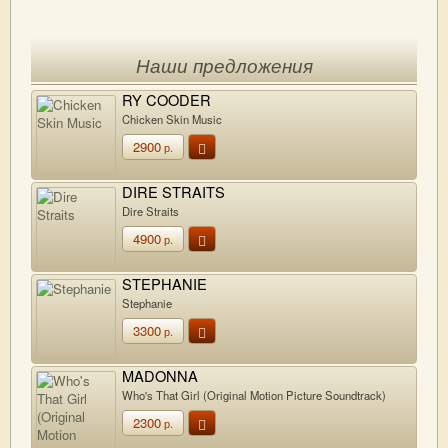
Наши предложения
RY COODER
Chicken Skin Music
2900
р.
DIRE STRAITS
Dire Straits
4900
р.
STEPHANIE
Stephanie
3300
р.
MADONNA
Who's That Girl (Original Motion Picture Soundtrack)
2300
р.