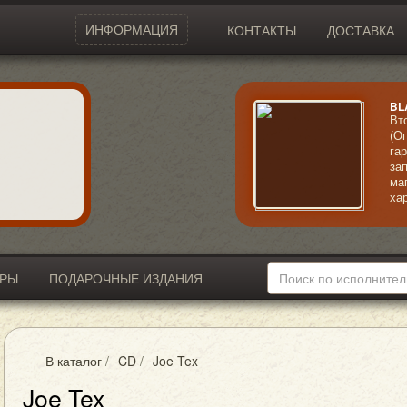
ИНФОРМАЦИЯ
КОНТАКТЫ
ДОСТАВКА
BL
Вт
(О
га
за
ма
ха
во
ка
ИРЫ
ПОДАРОЧНЫЕ ИЗДАНИЯ
В каталог
/
CD
/
Joe Tex
Joe Tex