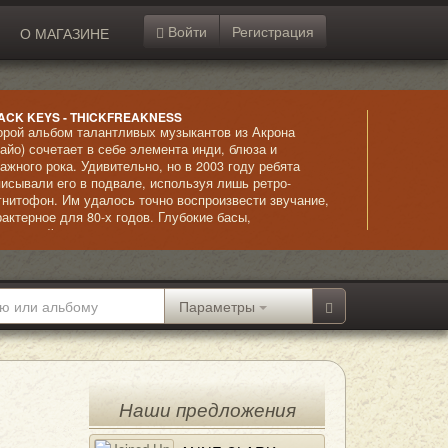
Войти
Регистрация
О МАГАЗИНЕ
ACK KEYS - THICKFREAKNESS
орой альбом талантливых музыкантов из Акрона
гайо) сочетает в себе элемента инди, блюза и
ражного рока. Удивительно, но в 2003 году ребята
писывали его в подвале, используя лишь ретро-
гнитофон. Им удалось точно воспроизвести звучание,
рактерное для 80-х годов. Глубокие басы,
зносящийся над ними вокал и магические гитары – все,
к в старые добрые времена.
Параметры
Наши предложения