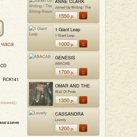
ANNE CLARK
Joined Up Writing / The
Sitting Room
1550
р.
1 Giant Leap
1 Giant Leap
1000
 часа
р.
GENESIS
ABACAB
CD
1700
р.
RCK141
OMAR AND THE
HOWLERS
Wall Of Pride
1350
р.
бложка):
CASSANDRA
WILSON
Loverly
 магазине
1200
р.