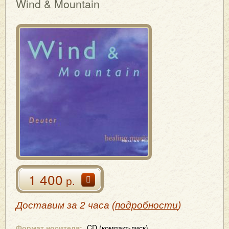
Wind & Mountain
1 400
р.
Доставим за 2 часа (
подробности
)
Формат носителя:
CD (компакт-диск)