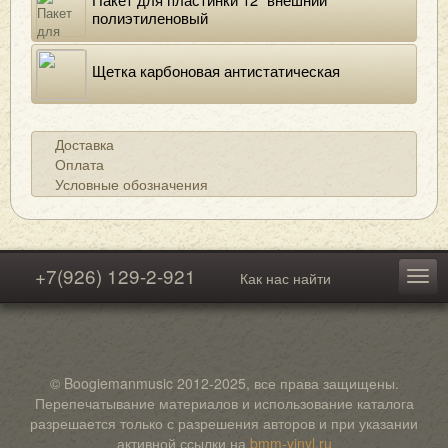
полиэтиленовый
Щетка карбоновая антистатическая
Доставка
Оплата
Условные обозначения
+7(926) 129-2-921
Как нас найти
© Boogiemanmusic 2012-2025, все права защищены.
Перепечатывание материалов и использование каталога
разрешается только с разрешения авторов и при указании
активной ссылки на
bmm-vinyl.ru