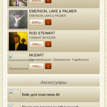
2000
р.
EMERSON, LAKE & PALMER
EMERSON, LAKE & PALMER
2000
р.
ROD STEWART
TONIGHT I'M YOURS
1500
р.
MOZART
Klarinettenkonzert - Oboenkonzert - Fagottkonzert
1000
р.
Аксессуары
Кейс для пластинок 80
Пакет для пластинки 12" внешний