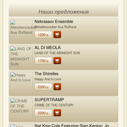
Наши предложения
Nekrassov Ensemble
Melodienzauber Aus Rußland
1200
р.
AL DI MEOLA
LAND OF THE MIDNIGHT SUN
1750
р.
The Shirelles
Happy And In Love
2350
р.
SUPERTRAMP
CRIME OF THE CENTURY
2200
р.
Nat King Cole Featuring Stan Kenton, Jo