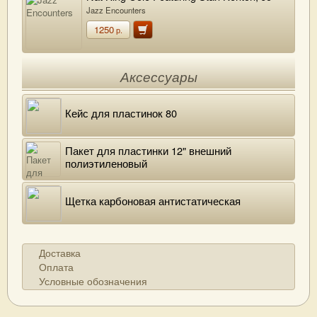
Stafford, Woody Herman, Johnny Mercer
Jazz Encounters
1250
р.
Аксессуары
Кейс для пластинок 80
Пакет для пластинки 12" внешний
полиэтиленовый
Щетка карбоновая антистатическая
Доставка
Оплата
Условные обозначения