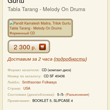
Gurtu
Tabla Tarang - Melody On Drums
2 300
р.
Доставим за 2 часа (
подробности
)
Формат носителя:
CD (компакт-диск)
Номер по каталогу:
CD SF 40436
Лейбл:
Smithsonian Folkways
Страна:
USA
Состояние (диск/обложка):
5-/5-
(Разъяснения)
Примечание:
BOOKLET 5, SLIPCASE 4