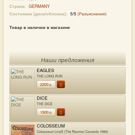
Страна:
GERMANY
Состояние (диск/обложка):
5/5
(Разъяснения)
Товар в наличии в магазине
Наши предложения
EAGLES
THE LONG RUN
2200
р.
DICE
THE DICE
1500
р.
COLOSSEUM
Colosseum LiveS (The Reunion Concerts 1994)